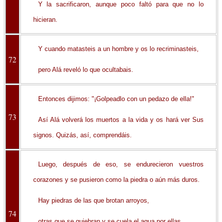
Y la sacrificaron, aunque poco faltó para que no lo
hicieran.
Y cuando matasteis a un hombre y os lo recriminasteis,
72
pero Alá reveló lo que ocultabais.
Entonces dijimos: "¡Golpeadlo con un pedazo de ella!"
73
Así Alá volverá los muertos a la vida y os hará ver Sus
signos. Quizás, así, comprendáis.
Luego, después de eso, se endurecieron vuestros
corazones y se pusieron como la piedra o aún más duros.
Hay piedras de las que brotan arroyos,
74
otras que se quiebran y se cuela el agua por ellas,