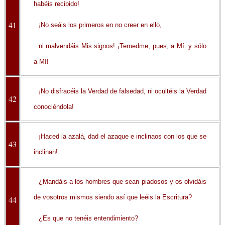
habéis recibido!
41
¡No seáis los primeros en no creer en ello,
ni malvendáis Mis signos! ¡Temedme, pues, a Mí. y sólo
a Mí!
¡No disfracéis la Verdad de falsedad, ni ocultéis la Verdad
42
conociéndola!
¡Haced la azalá, dad el azaque e inclinaos con los que se
43
inclinan!
¿Mandáis a los hombres que sean piadosos y os olvidáis
de vosotros mismos siendo así que leéis la Escritura?
44
¿Es que no tenéis entendimiento?