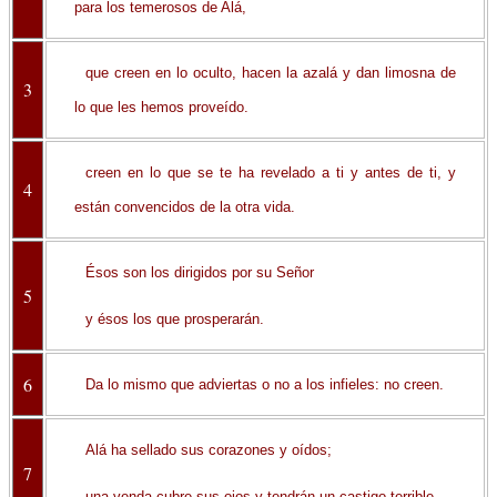
para los temerosos de Alá,
que creen en lo oculto, hacen la azalá y dan limosna de
3
lo que les hemos proveído.
creen en lo que se te ha revelado a ti y antes de ti, y
4
están convencidos de la otra vida.
Ésos son los dirigidos por su Señor
5
y ésos los que prosperarán.
6
Da lo mismo que adviertas o no a los infieles: no creen.
Alá ha sellado sus corazones y oídos;
7
una venda cubre sus ojos y tendrán un castigo terrible.