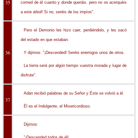
35
comed de él cuanto y donde queráis. pero no os acerquéis
a este árbol! Si no, seréis de los impíos".
Pero el Demonio les hizo caer, perdiéndolo, y les sacó
del estado en que estaban.
36
Y dijimos: "¡Descended! Seréis enemigos unos de otros.
La tierra será por algún tiempo vuestra morada y lugar de
disfrute".
Adán recibió palabras de su Señor y Éste se volvió a él.
37
Él es el Indulgente, el Misericordioso.
Dijimos:
"¡Descended todos de él!