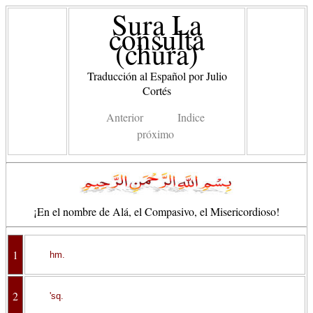
Sura La
consulta
(chúra)
Traducción al Español por Julio
Cortés
Anterior
Indice
próximo
¡En el nombre de Alá, el Compasivo, el Misericordioso!
1
hm.
2
'sq.