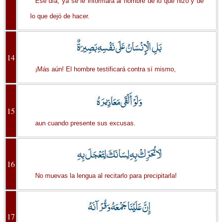
Ese día, ya se le informará al hombre de lo que hizo y de
lo que dejó de hacer.
14
¡Más aún! El hombre testificará contra sí mismo,
15
aun cuando presente sus excusas.
16
No muevas la lengua al recitarlo para precipitarla!
17