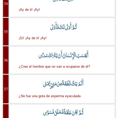
34
¡Ay de ti! ¡Ay!
35
¡Sí! ¡Ay de ti! ¡Ay!
36
¿Cree el hombre que no van a ocuparse de él?
37
¿No fue una gota de esperma eyaculada