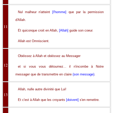
Nul malheur n'atteint
[l'homme]
que par la permission
d'Allah.
11
Et quiconque croit en Allah,
[Allah]
guide son coeur.
Allah est Omniscient.
Obéissez à Allah et obéissez au Messager
12
et si vous vous détournez... il n'incombe à Notre
messager que de transmettre en claire
(son message)
.
Allah, nulle autre divinité que Lui!
13
Et c'est à Allah que les croyants
[doivent]
s'en remettre.