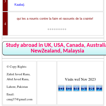
3
Kaaba)
.
qui les a nourris contre la faim et rassurés de la crainte!
4
*********
Study abroad in UK, USA, Canada, Australi
NewZealand, Malaysia
© Copy Rights:
Zahid Javed Rana,
Visits wef Nov 2023
Abid Javed Rana,
Lahore, Pakistan
Enail:
cmaj37@gmail.com