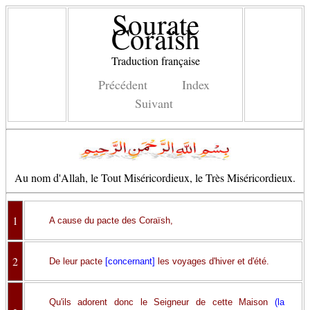
Sourate
Coraïsh
Traduction française
Précédent
Index
Suivant
Au nom d'Allah, le Tout Miséricordieux, le Très Miséricordieux.
1
A cause du pacte des Coraïsh,
2
De leur pacte
[concernant]
les voyages d'hiver et d'été.
Qu'ils adorent donc le Seigneur de cette Maison
(la