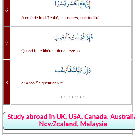
6
A còté de la difficulté, est certes, une facilité!
7
Quand tu te libères, donc, lève-toi,
8
et à ton Seigneur aspire.
*********
Study abroad in UK, USA, Canada, Australi
NewZealand, Malaysia