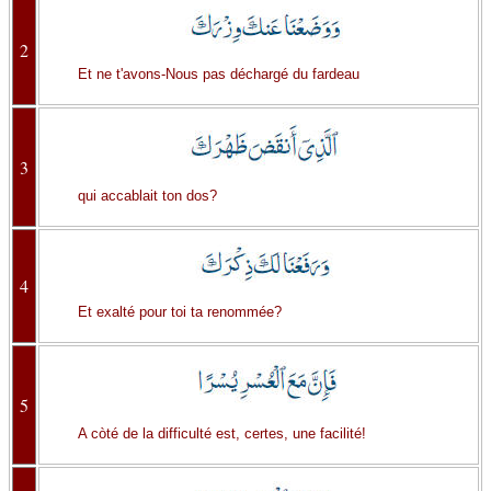
2
Et ne t'avons-Nous pas déchargé du fardeau
3
qui accablait ton dos?
4
Et exalté pour toi ta renommée?
5
A còté de la difficulté est, certes, une facilité!