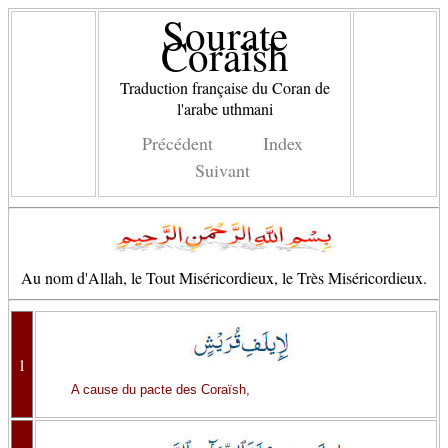
Sourate
Coraïsh
Traduction française du Coran de
l'arabe uthmani
Précédent
Index
Suivant
Au nom d'Allah, le Tout Miséricordieux, le Très Miséricordieux.
1
A cause du pacte des Coraïsh,