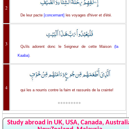
2
De leur pacte
[concernant]
les voyages d'hiver et d'été.
3
Qu'ils adorent donc le Seigneur de cette Maison
(la
Kaaba)
.
4
qui les a nourris contre la faim et rassurés de la crainte!
*********
Study abroad in UK, USA, Canada, Australi