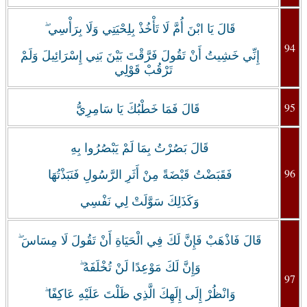
قَالَ يَا ابْنَ أُمَّ لَا تَأْخُذْ بِلِحْيَتِي وَلَا بِرَأْسِي ۖ
94
إِنِّي خَشِيتُ أَنْ تَقُولَ فَرَّقْتَ بَيْنَ بَنِي إِسْرَائِيلَ وَلَمْ
تَرْقُبْ قَوْلِي
95
‏قَالَ فَمَا خَطْبُكَ يَا سَامِرِيُّ
قَالَ بَصُرْتُ بِمَا لَمْ يَبْصُرُوا بِهِ
96
فَقَبَضْتُ قَبْضَةً مِنْ أَثَرِ الرَّسُولِ فَنَبَذْتُهَا
وَكَذَلِكَ سَوَّلَتْ لِي نَفْسِي
قَالَ فَاذْهَبْ فَإِنَّ لَكَ فِي الْحَيَاةِ أَنْ تَقُولَ لَا مِسَاسَ ۖ
وَإِنَّ لَكَ مَوْعِدًا لَنْ تُخْلَفَهُ ۖ
97
وَانْظُرْ إِلَى إِلَهِكَ الَّذِي ظَلْتَ عَلَيْهِ عَاكِفًا ۖ