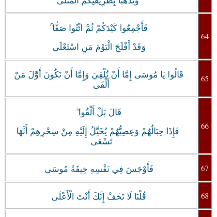
وَيَذْهَبَا بِطَرِيقَتِكُمُ الْمُثْلَى
فَأَجْمِعُوا كَيْدَكُمْ ثُمَّ ائْتُوا صَفًّا ۚ
64
وَقَدْ أَفْلَحَ الْيَوْمَ مَنِ اسْتَعْلَى
قَالُوا يَا مُوسَى إِمَّا أَنْ تُلْقِيَ وَإِمَّا أَنْ نَكُونَ أَوَّلَ مَنْ
65
أَلْقَى
قَالَ بَلْ أَلْقُوا ۖ
66
فَإِذَا حِبَالُهُمْ وَعِصِيُّهُمْ يُخَيَّلُ إِلَيْهِ مِنْ سِحْرِهِمْ أَنَّهَا
تَسْعَى
67
فَأَوْجَسَ فِي نَفْسِهِ خِيفَةً مُوسَى
68
قُلْنَا لَا تَخَفْ إِنَّكَ أَنْتَ الْأَعْلَى