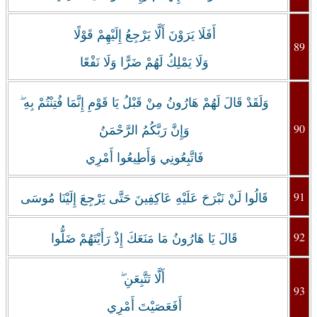
أَفَلَا يَرَوْنَ أَلَّا يَرْجِعُ إِلَيْهِمْ قَوْلًا
89
وَلَا يَمْلِكُ لَهُمْ ضَرًّا وَلَا نَفْعًا
وَلَقَدْ قَالَ لَهُمْ هَارُونُ مِنْ قَبْلُ يَا قَوْمِ إِنَّمَا فُتِنْتُمْ بِهِ ۖ
90
وَإِنَّ رَبَّكُمُ الرَّحْمَنُ
فَاتَّبِعُونِي وَأَطِيعُوا أَمْرِي
91
قَالُوا لَنْ نَبْرَحَ عَلَيْهِ عَاكِفِينَ حَتَّى يَرْجِعَ إِلَيْنَا مُوسَى
92
قَالَ يَا هَارُونُ مَا مَنَعَكَ إِذْ رَأَيْتَهُمْ ضَلُّوا
‏أَلَّا تَتَّبِعَنِ ۖ
93
أَفَعَصَيْتَ أَمْرِي