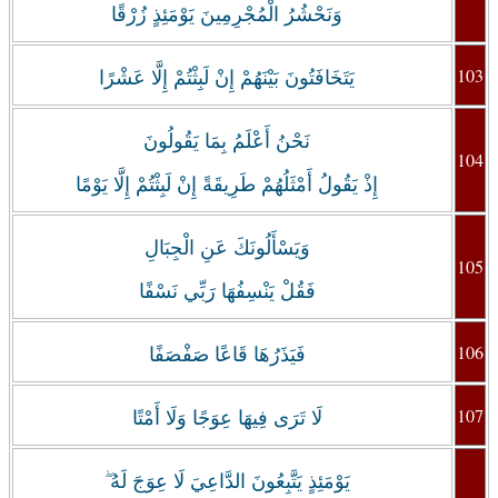
وَنَحْشُرُ الْمُجْرِمِينَ يَوْمَئِذٍ زُرْقًا
103
يَتَخَافَتُونَ بَيْنَهُمْ إِنْ لَبِثْتُمْ إِلَّا عَشْرًا
نَحْنُ أَعْلَمُ بِمَا يَقُولُونَ
104
إِذْ يَقُولُ أَمْثَلُهُمْ طَرِيقَةً إِنْ لَبِثْتُمْ إِلَّا يَوْمًا
‏وَيَسْأَلُونَكَ عَنِ الْجِبَالِ
105
فَقُلْ يَنْسِفُهَا رَبِّي نَسْفًا
106
فَيَذَرُهَا قَاعًا صَفْصَفًا
107
لَا تَرَى فِيهَا عِوَجًا وَلَا أَمْتًا
يَوْمَئِذٍ يَتَّبِعُونَ الدَّاعِيَ لَا عِوَجَ لَهُ ۖ