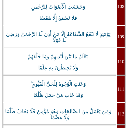
108
وَخَشَعَتِ الْأَصْوَاتُ لِلرَّحْمَنِ
فَلَا تَسْمَعُ إِلَّا هَمْسًا
يَوْمَئِذٍ لَا تَنْفَعُ الشَّفَاعَةُ إِلَّا مَنْ أَذِنَ لَهُ الرَّحْمَنُ وَرَضِيَ
109
لَهُ قَوْلًا
‏يَعْلَمُ مَا بَيْنَ أَيْدِيهِمْ وَمَا خَلْفَهُمْ
110
وَلَا يُحِيطُونَ بِهِ عِلْمًا
وَعَنَتِ الْوُجُوهُ لِلْحَيِّ الْقَيُّومِ ۖ
111
وَقَدْ خَابَ مَنْ حَمَلَ ظُلْمًا
وَمَنْ يَعْمَلْ مِنَ الصَّالِحَاتِ وَهُوَ مُؤْمِنٌ فَلَا يَخَافُ ظُلْمًا
112
وَلَا هَضْمًا