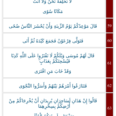
لَا نُخْلِفُهُ نَحْنُ وَلَا أَنْتَ
مَكَانًا سُوًى
59
قَالَ مَوْعِدُكُمْ يَوْمُ الزِّينَةِ وَأَنْ يُحْشَرَ النَّاسُ ضُحًى
60
فَتَوَلَّى فِرْعَوْنُ فَجَمَعَ كَيْدَهُ ثُمَّ أَتَى
قَالَ لَهُمْ مُوسَى وَيْلَكُمْ لَا تَفْتَرُوا عَلَى اللَّهِ كَذِبًا
فَيُسْحِتَكُمْ بِعَذَابٍ ۖ
61
وَقَدْ خَابَ مَنِ افْتَرَى
62
فَتَنَازَعُوا أَمْرَهُمْ بَيْنَهُمْ وَأَسَرُّوا النَّجْوَى
قَالُوا إِنْ هَذَانِ لَسَاحِرَانِ يُرِيدَانِ أَنْ يُخْرِجَاكُمْ مِنْ
أَرْضِكُمْ بِسِحْرِهِمَا
63