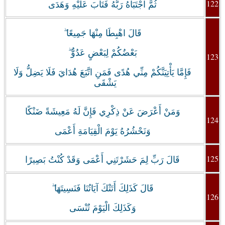
122
ثُمَّ اجْتَبَاهُ رَبُّهُ فَتَابَ عَلَيْهِ وَهَدَى
قَالَ اهْبِطَا مِنْهَا جَمِيعًا ۖ
بَعْضُكُمْ لِبَعْضٍ عَدُوٌّ ۖ
123
فَإِمَّا يَأْتِيَنَّكُمْ مِنِّي هُدًى فَمَنِ اتَّبَعَ هُدَايَ فَلَا يَضِلُّ وَلَا
يَشْقَى
وَمَنْ أَعْرَضَ عَنْ ذِكْرِي فَإِنَّ لَهُ مَعِيشَةً ضَنْكًا
124
وَنَحْشُرُهُ يَوْمَ الْقِيَامَةِ أَعْمَى
125
قَالَ رَبِّ لِمَ حَشَرْتَنِي أَعْمَى وَقَدْ كُنْتُ بَصِيرًا
قَالَ كَذَلِكَ أَتَتْكَ آيَاتُنَا فَنَسِيتَهَا ۖ
126
وَكَذَلِكَ الْيَوْمَ تُنْسَى