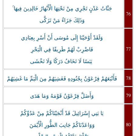
جَنَّاتُ عَدْنٍ تَجْرِي مِنْ تَحْتِهَا الْأَنْهَارُ خَالِدِينَ فِيهَا ۚ
76
وَذَلِكَ جَزَاءُ مَنْ تَزَكَّى
وَلَقَدْ أَوْحَيْنَا إِلَى مُوسَى أَنْ أَسْرِ بِعِبَادِي
77
فَاضْرِبْ لَهُمْ طَرِيقًا فِي الْبَحْرِ
يَبَسًا لَا تَخَافُ دَرَكًا وَلَا تَخْشَى
78
فَأَتْبَعَهُمْ فِرْعَوْنُ بِجُنُودِهِ فَغَشِيَهُمْ مِنَ الْيَمِّ مَا غَشِيَهُمْ
79
‏وَأَضَلَّ فِرْعَوْنُ قَوْمَهُ وَمَا هَدَى
يَا بَنِي إِسْرَائِيلَ قَدْ أَنْجَيْنَاكُمْ مِنْ عَدُوِّكُمْ
80
وَوَاعَدْنَاكُمْ جَانِبَ الطُّورِ الْأَيْمَنَ