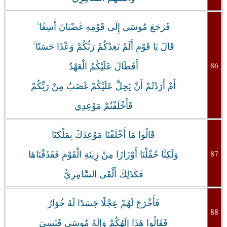
فَرَجَعَ مُوسَى إِلَى قَوْمِهِ غَضْبَانَ أَسِفًا ۚ
قَالَ يَا قَوْمِ أَلَمْ يَعِدْكُمْ رَبُّكُمْ وَعْدًا حَسَنًا ۚ
86
أَفَطَالَ عَلَيْكُمُ الْعَهْدُ
أَمْ أَرَدْتُمْ أَنْ يَحِلَّ عَلَيْكُمْ غَضَبٌ مِنْ رَبِّكُمْ
فَأَخْلَفْتُمْ مَوْعِدِي
قَالُوا مَا أَخْلَفْنَا مَوْعِدَكَ بِمَلْكِنَا
87
وَلَكِنَّا حُمِّلْنَا أَوْزَارًا مِنْ زِينَةِ الْقَوْمِ فَقَذَفْنَاهَا
فَكَذَلِكَ أَلْقَى السَّامِرِيُّ
فَأَخْرَجَ لَهُمْ عِجْلًا جَسَدًا لَهُ خُوَارٌ
88
فَقَالُوا هَذَا إِلَهُكُمْ وَإِلَهُ مُوسَى فَنَسِيَ