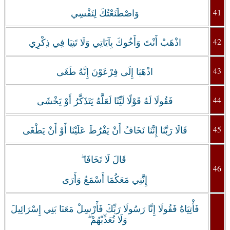
41
وَاصْطَنَعْتُكَ لِنَفْسِي
42
اذْهَبْ أَنْتَ وَأَخُوكَ بِآيَاتِي وَلَا تَنِيَا فِي ذِكْرِي
43
اذْهَبَا إِلَى فِرْعَوْنَ إِنَّهُ طَغَى
44
فَقُولَا لَهُ قَوْلًا لَيِّنًا لَعَلَّهُ يَتَذَكَّرُ أَوْ يَخْشَى
45
قَالَا رَبَّنَا إِنَّنَا نَخَافُ أَنْ يَفْرُطَ عَلَيْنَا أَوْ أَنْ يَطْغَى
قَالَ لَا تَخَافَا ۖ
46
إِنَّنِي مَعَكُمَا أَسْمَعُ وَأَرَى
فَأْتِيَاهُ فَقُولَا إِنَّا رَسُولَا رَبِّكَ فَأَرْسِلْ مَعَنَا بَنِي إِسْرَائِيلَ
وَلَا تُعَذِّبْهُمْ ۖ