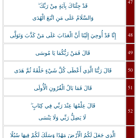
47
قَدْ جِئْنَاكَ بِآيَةٍ مِنْ رَبِّكَ ۖ
وَالسَّلَامُ عَلَى مَنِ اتَّبَعَ الْهُدَى
48
إِنَّا قَدْ أُوحِيَ إِلَيْنَا أَنَّ الْعَذَابَ عَلَى مَنْ كَذَّبَ وَتَوَلَّى
49
قَالَ فَمَنْ رَبُّكُمَا يَا مُوسَى
50
قَالَ رَبُّنَا الَّذِي أَعْطَى كُلَّ شَيْءٍ خَلْقَهُ ثُمَّ هَدَى
51
قَالَ فَمَا بَالُ الْقُرُونِ الْأُولَى
قَالَ عِلْمُهَا عِنْدَ رَبِّي فِي كِتَابٍ ۖ
52
لَا يَضِلُّ رَبِّي وَلَا يَنْسَى
الَّذِي جَعَلَ لَكُمُ الْأَرْضَ مَهْدًا وَسَلَكَ لَكُمْ فِيهَا سُبُلًا