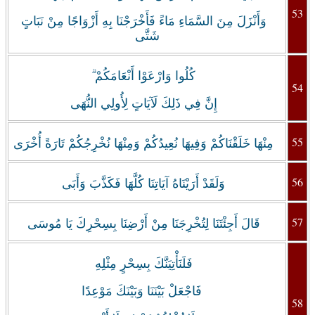
53
وَأَنْزَلَ مِنَ السَّمَاءِ مَاءً فَأَخْرَجْنَا بِهِ أَزْوَاجًا مِنْ نَبَاتٍ
شَتَّى
كُلُوا وَارْعَوْا أَنْعَامَكُمْ ۗ
54
إِنَّ فِي ذَلِكَ لَآيَاتٍ لِأُولِي النُّهَى
55
مِنْهَا خَلَقْنَاكُمْ وَفِيهَا نُعِيدُكُمْ وَمِنْهَا نُخْرِجُكُمْ تَارَةً أُخْرَى
56
وَلَقَدْ أَرَيْنَاهُ آيَاتِنَا كُلَّهَا فَكَذَّبَ وَأَبَى
57
قَالَ أَجِئْتَنَا لِتُخْرِجَنَا مِنْ أَرْضِنَا بِسِحْرِكَ يَا مُوسَى
فَلَنَأْتِيَنَّكَ بِسِحْرٍ مِثْلِهِ
فَاجْعَلْ بَيْنَنَا وَبَيْنَكَ مَوْعِدًا
58