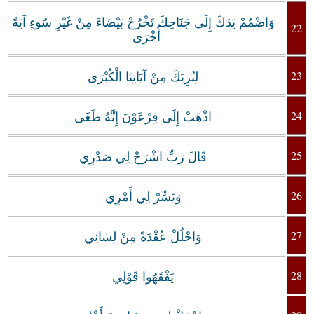
وَاضْمُمْ يَدَكَ إِلَى جَنَاحِكَ تَخْرُجْ بَيْضَاءَ مِنْ غَيْرِ سُوءٍ آيَةً
22
أُخْرَى
23
لِنُرِيَكَ مِنْ آيَاتِنَا الْكُبْرَى
24
اذْهَبْ إِلَى فِرْعَوْنَ إِنَّهُ طَغَى
25
قَالَ رَبِّ اشْرَحْ لِي صَدْرِي
26
وَيَسِّرْ لِي أَمْرِي
27
وَاحْلُلْ عُقْدَةً مِنْ لِسَانِي
28
يَفْقَهُوا قَوْلِي