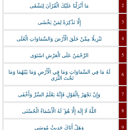
2
مَا أَنْزَلْنَا عَلَيْكَ الْقُرْآنَ لِتَشْقَى
3
إِلَّا تَذْكِرَةً لِمَنْ يَخْشَى
4
تَنْزِيلًا مِمَّنْ خَلَقَ الْأَرْضَ وَالسَّمَاوَاتِ الْعُلَى
5
الرَّحْمَنُ عَلَى الْعَرْشِ اسْتَوَى
لَهُ مَا فِي السَّمَاوَاتِ وَمَا فِي الْأَرْضِ وَمَا بَيْنَهُمَا وَمَا
6
تَحْتَ الثَّرَى
7
وَإِنْ تَجْهَرْ بِالْقَوْلِ فَإِنَّهُ يَعْلَمُ السِّرَّ وَأَخْفَى
8
اللَّهُ لَا إِلَهَ إِلَّا هُوَ ۖ لَهُ الْأَسْمَاءُ الْحُسْنَى
9
وَهَلْ أَتَاكَ حَدِيثُ مُوسَى