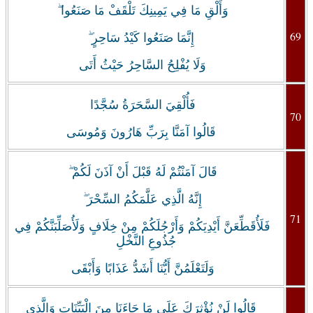
وَأَلْقِ مَا فِي يَمِينِكَ تَلْقَفْ مَا صَنَعُوا ۖ
69
إِنَّمَا صَنَعُوا كَيْدُ سَاحِرٍ ۖ
وَلَا يُفْلِحُ السَّاحِرُ حَيْثُ أَتَى
فَأُلْقِيَ السَّحَرَةُ سُجَّدًا
70
قَالُوا آمَنَّا بِرَبِّ هَارُونَ وَمُوسَى
قَالَ آمَنْتُمْ لَهُ قَبْلَ أَنْ آذَنَ لَكُمْ ۖ
إِنَّهُ الَّذِي عَلَّمَكُمُ السِّحْرَ ۖ
71
فَلَأُقَطِّعَنَّ أَيْدِيَكُمْ وَأَرْجُلَكُمْ مِنْ خِلَافٍ وَلَأُصَلِّبَنَّكُمْ فِي
جُذُوعِ النَّخْلِ
وَلَتَعْلَمُنَّ أَيُّنَا أَشَدُّ عَذَابًا وَأَبْقَى
قَالُوا لَنْ نُؤْثِرَكَ عَلَى مَا جَاءَنَا مِنَ الْبَيِّنَاتِ وَالَّذِي