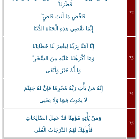
فَطَرَنَا ۖ
72
فَاقْضِ مَا أَنْتَ قَاضٍ ۖ
إِنَّمَا تَقْضِي هَذِهِ الْحَيَاةَ الدُّنْيَا
إِنَّا آمَنَّا بِرَبِّنَا لِيَغْفِرَ لَنَا خَطَايَانَا
73
وَمَا أَكْرَهْتَنَا عَلَيْهِ مِنَ السِّحْرِ ۗ
وَاللَّهُ خَيْرٌ وَأَبْقَى
إِنَّهُ مَنْ يَأْتِ رَبَّهُ مُجْرِمًا فَإِنَّ لَهُ جَهَنَّمَ
74
لَا يَمُوتُ فِيهَا وَلَا يَحْيَى
وَمَنْ يَأْتِهِ مُؤْمِنًا قَدْ عَمِلَ الصَّالِحَاتِ
75
فَأُولَئِكَ لَهُمُ الدَّرَجَاتُ الْعُلَى