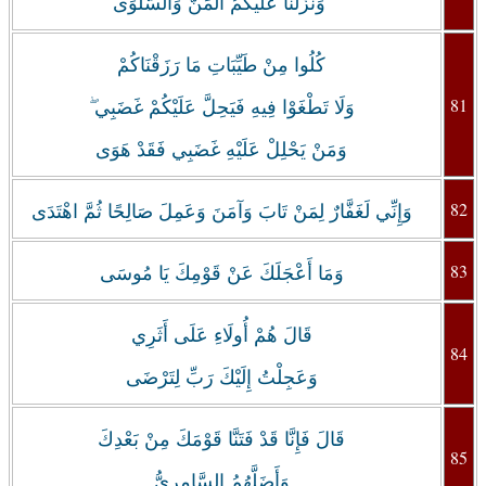
وَنَزَّلْنَا عَلَيْكُمُ الْمَنَّ وَالسَّلْوَى
كُلُوا مِنْ طَيِّبَاتِ مَا رَزَقْنَاكُمْ
81
وَلَا تَطْغَوْا فِيهِ فَيَحِلَّ عَلَيْكُمْ غَضَبِي ۖ
وَمَنْ يَحْلِلْ عَلَيْهِ غَضَبِي فَقَدْ هَوَى
82
وَإِنِّي لَغَفَّارٌ لِمَنْ تَابَ وَآمَنَ وَعَمِلَ صَالِحًا ثُمَّ اهْتَدَى
83
‏وَمَا أَعْجَلَكَ عَنْ قَوْمِكَ يَا مُوسَى
قَالَ هُمْ أُولَاءِ عَلَى أَثَرِي
84
وَعَجِلْتُ إِلَيْكَ رَبِّ لِتَرْضَى
قَالَ فَإِنَّا قَدْ فَتَنَّا قَوْمَكَ مِنْ بَعْدِكَ
85
وَأَضَلَّهُمُ السَّامِرِيُّ