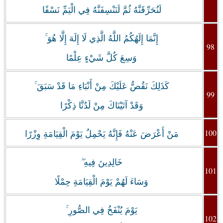
لَنُحَرِّقَنَّهُ ثُمَّ لَنَنْسِفَنَّهُ فِي الْيَمِّ نَسْفًا
إِنَّمَا إِلَهُكُمُ اللَّهُ الَّذِي لَا إِلَهَ إِلَّا هُوَ ۚ
98
وَسِعَ كُلَّ شَيْءٍ عِلْمًا
كَذَلِكَ نَقُصُّ عَلَيْكَ مِنْ أَنْبَاءِ مَا قَدْ سَبَقَ ۚ
99
وَقَدْ آتَيْنَاكَ مِنْ لَدُنَّا ذِكْرًا
100
مَنْ أَعْرَضَ عَنْهُ فَإِنَّهُ يَحْمِلُ يَوْمَ الْقِيَامَةِ وِزْرًا
خَالِدِينَ فِيهِ ۖ
101
وَسَاءَ لَهُمْ يَوْمَ الْقِيَامَةِ حِمْلًا
يَوْمَ يُنْفَخُ فِي الصُّورِ ۚ
102