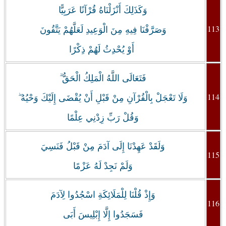
وَكَذَلِكَ أَنْزَلْنَاهُ قُرْآنًا عَرَبِيًّا
113
وَصَرَّفْنَا فِيهِ مِنَ الْوَعِيدِ لَعَلَّهُمْ يَتَّقُونَ
أَوْ يُحْدِثُ لَهُمْ ذِكْرًا
فَتَعَالَى اللَّهُ الْمَلِكُ الْحَقُّ ۗ
114
وَلَا تَعْجَلْ بِالْقُرْآنِ مِنْ قَبْلِ أَنْ يُقْضَى إِلَيْكَ وَحْيُهُ ۖ
وَقُلْ رَبِّ زِدْنِي عِلْمًا
وَلَقَدْ عَهِدْنَا إِلَى آدَمَ مِنْ قَبْلُ فَنَسِيَ
115
وَلَمْ نَجِدْ لَهُ عَزْمًا
وَإِذْ قُلْنَا لِلْمَلَائِكَةِ اسْجُدُوا لِآدَمَ
116
فَسَجَدُوا إِلَّا إِبْلِيسَ أَبَى