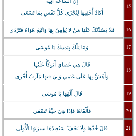
إِنَّ السَّاعَةَ آتِيَةٌ
15
أَكَادُ أُخْفِيهَا لِتُجْزَى كُلُّ نَفْسٍ بِمَا تَسْعَى
16
فَلَا يَصُدَّنَّكَ عَنْهَا مَنْ لَا يُؤْمِنُ بِهَا وَاتَّبَعَ هَوَاهُ فَتَرْدَى
17
‏وَمَا تِلْكَ بِيَمِينِكَ يَا مُوسَى
قَالَ هِيَ عَصَايَ أَتَوَكَّأُ عَلَيْهَا
18
وَأَهُشُّ بِهَا عَلَى غَنَمِي وَلِيَ فِيهَا مَآرِبُ أُخْرَى
19
قَالَ أَلْقِهَا يَا مُوسَى
20
فَأَلْقَاهَا فَإِذَا هِيَ حَيَّةٌ تَسْعَى
21
قَالَ خُذْهَا وَلَا تَخَفْ ۖ سَنُعِيدُهَا سِيرَتَهَا الْأُولَى