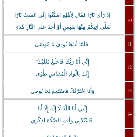
إِذْ رَأَى نَارًا فَقَالَ لِأَهْلِهِ امْكُثُوا إِنِّي آنَسْتُ نَارًا
10
لَعَلِّي آتِيكُمْ مِنْهَا بِقَبَسٍ أَوْ أَجِدُ عَلَى النَّارِ هُدًى
11
‏فَلَمَّا أَتَاهَا نُودِيَ يَا مُوسَى
إِنِّي أَنَا رَبُّكَ فَاخْلَعْ نَعْلَيْكَ ۖ
12
إِنَّكَ بِالْوَادِ الْمُقَدَّسِ طُوًى
13
وَأَنَا اخْتَرْتُكَ فَاسْتَمِعْ لِمَا يُوحَى
إِنَّنِي أَنَا اللَّهُ لَا إِلَهَ إِلَّا أَنَا
14
فَاعْبُدْنِي وَأَقِمِ الصَّلَاةَ لِذِكْرِي