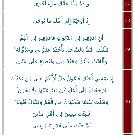
37
وَلَقَدْ مَنَنَّا عَلَيْكَ مَرَّةً أُخْرَى
38
إِذْ أَوْحَيْنَا إِلَى أُمِّكَ مَا يُوحَى
أَنِ اقْذِفِيهِ فِي التَّابُوتِ فَاقْذِفِيهِ فِي الْيَمِّ
39
فَلْيُلْقِهِ الْيَمُّ بِالسَّاحِلِ يَأْخُذْهُ عَدُوٌّ لِي وَعَدُوٌّ لَهُ ۚ
وَأَلْقَيْتُ عَلَيْكَ مَحَبَّةً مِنِّي وَلِتُصْنَعَ عَلَى عَيْنِي
إِذْ تَمْشِي أُخْتُكَ فَتَقُولُ هَلْ أَدُلُّكُمْ عَلَى مَنْ يَكْفُلُهُ ۖ
فَرَجَعْنَاكَ إِلَى أُمِّكَ كَيْ تَقَرَّ عَيْنُهَا وَلَا تَحْزَنَ ۚ
40
وَقَتَلْتَ نَفْسًا فَنَجَّيْنَاكَ مِنَ الْغَمِّ وَفَتَنَّاكَ فُتُونًا ۚ
فَلَبِثْتَ سِنِينَ فِي أَهْلِ مَدْيَنَ
ثُمَّ جِئْتَ عَلَى قَدَرٍ يَا مُوسَى