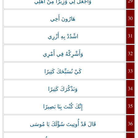
29
وَاجْعَلْ لِي وَزِيرًا مِنْ أَهْلِي
30
هَارُونَ أَخِي
31
اشْدُدْ بِهِ أَزْرِي
32
وَأَشْرِكْهُ فِي أَمْرِي
33
كَيْ نُسَبِّحَكَ كَثِيرًا
34
وَنَذْكُرَكَ كَثِيرًا
35
إِنَّكَ كُنْتَ بِنَا بَصِيرًا
36
قَالَ قَدْ أُوتِيتَ سُؤْلَكَ يَا مُوسَى