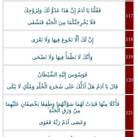
فَقُلْنَا يَا آدَمُ إِنَّ هَذَا عَدُوٌّ لَكَ وَلِزَوْجِكَ
117
فَلَا يُخْرِجَنَّكُمَا مِنَ الْجَنَّةِ فَتَشْقَى
118
إِنَّ لَكَ أَلَّا تَجُوعَ فِيهَا وَلَا تَعْرَى
119
وَأَنَّكَ لَا تَظْمَأُ فِيهَا وَلَا تَضْحَى
فَوَسْوَسَ إِلَيْهِ الشَّيْطَانُ
120
قَالَ يَا آدَمُ هَلْ أَدُلُّكَ عَلَى شَجَرَةِ الْخُلْدِ وَمُلْكٍ لَا يَبْلَى
‏فَأَكَلَا مِنْهَا فَبَدَتْ لَهُمَا سَوْآتُهُمَا وَطَفِقَا يَخْصِفَانِ عَلَيْهِمَا
مِنْ وَرَقِ الْجَنَّةِ ۚ
121
وَعَصَى آدَمُ رَبَّهُ فَغَوَى