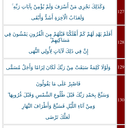
وَكَذَلِكَ نَجْزِي مَنْ أَسْرَفَ وَلَمْ يُؤْمِنْ بِآيَاتِ رَبِّهِ ۚ
127
وَلَعَذَابُ الْآخِرَةِ أَشَدُّ وَأَبْقَى
أَفَلَمْ يَهْدِ لَهُمْ كَمْ أَهْلَكْنَا قَبْلَهُمْ مِنَ الْقُرُونِ يَمْشُونَ فِي
مَسَاكِنِهِمْ ۗ
128
إِنَّ فِي ذَلِكَ لَآيَاتٍ لِأُولِي النُّهَى
129
وَلَوْلَا كَلِمَةٌ سَبَقَتْ مِنْ رَبِّكَ لَكَانَ لِزَامًا وَأَجَلٌ مُسَمًّى
‏فَاصْبِرْ عَلَى مَا يَقُولُونَ
وَسَبِّحْ بِحَمْدِ رَبِّكَ قَبْلَ طُلُوعِ الشَّمْسِ وَقَبْلَ غُرُوبِهَا ۖ
130
وَمِنْ آنَاءِ اللَّيْلِ فَسَبِّحْ وَأَطْرَافَ النَّهَارِ
لَعَلَّكَ تَرْضَى