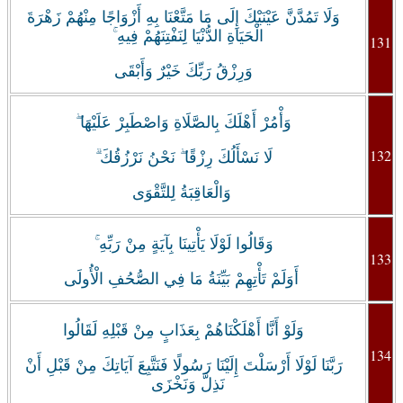
وَلَا تَمُدَّنَّ عَيْنَيْكَ إِلَى مَا مَتَّعْنَا بِهِ أَزْوَاجًا مِنْهُمْ زَهْرَةَ
الْحَيَاةِ الدُّنْيَا لِنَفْتِنَهُمْ فِيهِ ۚ
131
وَرِزْقُ رَبِّكَ خَيْرٌ وَأَبْقَى
وَأْمُرْ أَهْلَكَ بِالصَّلَاةِ وَاصْطَبِرْ عَلَيْهَا ۖ
132
لَا نَسْأَلُكَ رِزْقًا ۖ نَحْنُ نَرْزُقُكَ ۗ
وَالْعَاقِبَةُ لِلتَّقْوَى
وَقَالُوا لَوْلَا يَأْتِينَا بِآيَةٍ مِنْ رَبِّهِ ۚ
133
أَوَلَمْ تَأْتِهِمْ بَيِّنَةُ مَا فِي الصُّحُفِ الْأُولَى
وَلَوْ أَنَّا أَهْلَكْنَاهُمْ بِعَذَابٍ مِنْ قَبْلِهِ لَقَالُوا
134
رَبَّنَا لَوْلَا أَرْسَلْتَ إِلَيْنَا رَسُولًا فَنَتَّبِعَ آيَاتِكَ مِنْ قَبْلِ أَنْ
نَذِلَّ وَنَخْزَى