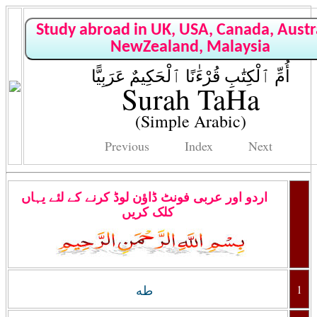
Study abroad in UK, USA, Canada, Austra
NewZealand, Malaysia
أُمِّ ٱلْكِتَٰبِ قُرْءَٰنًا ٱلْحَكِيمٌ عَرَبِيًّا
Surah TaHa
(Simple Arabic)
Previous
Index
Next
اردو اور عربی فونٹ ڈاؤن لوڈ کرنے کے لئے یہاں
کلک کریں
1
طه