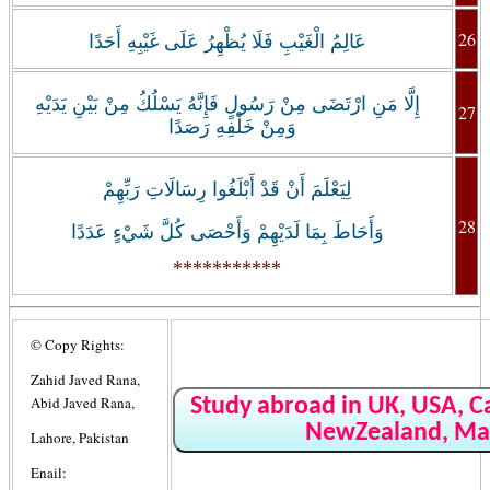
26
عَالِمُ الْغَيْبِ فَلَا يُظْهِرُ عَلَى غَيْبِهِ أَحَدًا
إِلَّا مَنِ ارْتَضَى مِنْ رَسُولٍ فَإِنَّهُ يَسْلُكُ مِنْ بَيْنِ يَدَيْهِ
27
وَمِنْ خَلْفِهِ رَصَدًا
لِيَعْلَمَ أَنْ قَدْ أَبْلَغُوا رِسَالَاتِ رَبِّهِمْ
28
وَأَحَاطَ بِمَا لَدَيْهِمْ وَأَحْصَى كُلَّ شَيْءٍ عَدَدًا
***********
© Copy Rights:
Zahid Javed Rana,
Abid Javed Rana,
Study abroad in UK, USA, Ca
NewZealand, Ma
Lahore, Pakistan
Enail: