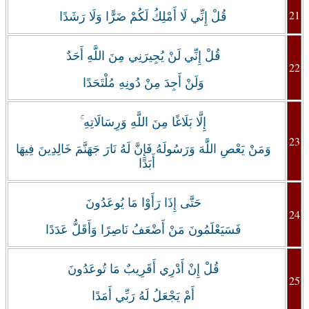
21
قُلْ إِنِّي لَا أَمْلِكُ لَكُمْ ضَرًّا وَلَا رَشَدًا
قُلْ إِنِّي لَنْ يُجِيرَنِي مِنَ اللَّهِ أَحَدٌ
22
وَلَنْ أَجِدَ مِنْ دُونِهِ مُلْتَحَدًا
إِلَّا بَلَاغًا مِنَ اللَّهِ وَرِسَالَاتِهِ ۚ
23
وَمَنْ يَعْصِ اللَّهَ وَرَسُولَهُ فَإِنَّ لَهُ نَارَ جَهَنَّمَ خَالِدِينَ فِيهَا
أَبَدًا
حَتَّى إِذَا رَأَوْا مَا يُوعَدُونَ
24
فَسَيَعْلَمُونَ مَنْ أَضْعَفُ نَاصِرًا وَأَقَلُّ عَدَدًا
قُلْ إِنْ أَدْرِي أَقَرِيبٌ مَا تُوعَدُونَ
25
أَمْ يَجْعَلُ لَهُ رَبِّي أَمَدًا