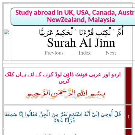
Study abroad in UK, USA, Canada, Austra
NewZealand, Malaysia
أُمِّ ٱلْكِتَٰبِ قُرْءَٰنًا ٱلْحَكِيمٌ عَرَبِيًّا
Surah Al Jinn
Previous
Index
Next
اردو اور عربی فونٹ ڈاؤن لوڈ کرنے کے لئے یہاں کلک
کریں
قُلْ أُوحِيَ إِلَيَّ أَنَّهُ اسْتَمَعَ نَفَرٌ مِنَ الْجِنِّ فَقَالُوا إِنَّا سَمِعْنَا
1
قُرْآنًا عَجَبًا