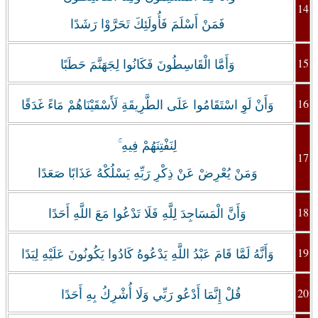
14
فَمَنْ أَسْلَمَ فَأُولَئِكَ تَحَرَّوْا رَشَدًا
15
وَأَمَّا الْقَاسِطُونَ فَكَانُوا لِجَهَنَّمَ حَطَبًا
16
وَأَنْ لَوِ اسْتَقَامُوا عَلَى الطَّرِيقَةِ لَأَسْقَيْنَاهُمْ مَاءً غَدَقًا
لِنَفْتِنَهُمْ فِيهِ ۚ
17
وَمَنْ يُعْرِضْ عَنْ ذِكْرِ رَبِّهِ يَسْلُكْهُ عَذَابًا صَعَدًا
18
وَأَنَّ الْمَسَاجِدَ لِلَّهِ فَلَا تَدْعُوا مَعَ اللَّهِ أَحَدًا
19
وَأَنَّهُ لَمَّا قَامَ عَبْدُ اللَّهِ يَدْعُوهُ كَادُوا يَكُونُونَ عَلَيْهِ لِبَدًا
20
قُلْ إِنَّمَا أَدْعُو رَبِّي وَلَا أُشْرِكُ بِهِ أَحَدًا