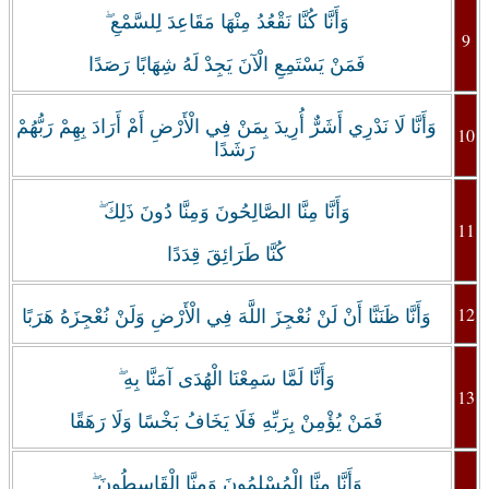
وَأَنَّا كُنَّا نَقْعُدُ مِنْهَا مَقَاعِدَ لِلسَّمْعِ ۖ
9
فَمَنْ يَسْتَمِعِ الْآنَ يَجِدْ لَهُ شِهَابًا رَصَدًا
وَأَنَّا لَا نَدْرِي أَشَرٌّ أُرِيدَ بِمَنْ فِي الْأَرْضِ أَمْ أَرَادَ بِهِمْ رَبُّهُمْ
10
رَشَدًا
‏ وَأَنَّا مِنَّا الصَّالِحُونَ وَمِنَّا دُونَ ذَلِكَ ۖ
11
كُنَّا طَرَائِقَ قِدَدًا
12
وَأَنَّا ظَنَنَّا أَنْ لَنْ نُعْجِزَ اللَّهَ فِي الْأَرْضِ وَلَنْ نُعْجِزَهُ هَرَبًا
وَأَنَّا لَمَّا سَمِعْنَا الْهُدَى آمَنَّا بِهِ ۖ
13
فَمَنْ يُؤْمِنْ بِرَبِّهِ فَلَا يَخَافُ بَخْسًا وَلَا رَهَقًا
وَأَنَّا مِنَّا الْمُسْلِمُونَ وَمِنَّا الْقَاسِطُونَ ۖ