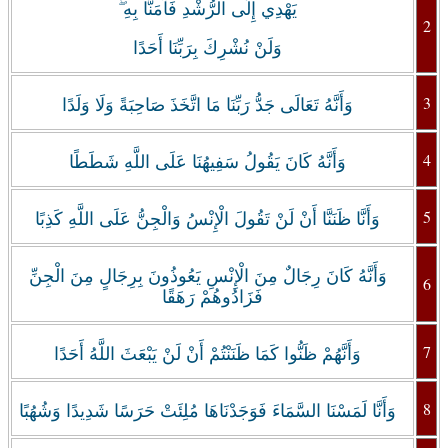
يَهْدِي إِلَى الرُّشْدِ فَآمَنَّا بِهِ ۖ
2
وَلَنْ نُشْرِكَ بِرَبِّنَا أَحَدًا
3
وَأَنَّهُ تَعَالَى جَدُّ رَبِّنَا مَا اتَّخَذَ صَاحِبَةً وَلَا وَلَدًا
4
وَأَنَّهُ كَانَ يَقُولُ سَفِيهُنَا عَلَى اللَّهِ شَطَطًا
5
وَأَنَّا ظَنَنَّا أَنْ لَنْ تَقُولَ الْإِنْسُ وَالْجِنُّ عَلَى اللَّهِ كَذِبًا
وَأَنَّهُ كَانَ رِجَالٌ مِنَ الْإِنْسِ يَعُوذُونَ بِرِجَالٍ مِنَ الْجِنِّ
6
فَزَادُوهُمْ رَهَقًا
7
وَأَنَّهُمْ ظَنُّوا كَمَا ظَنَنْتُمْ أَنْ لَنْ يَبْعَثَ اللَّهُ أَحَدًا
8
وَأَنَّا لَمَسْنَا السَّمَاءَ فَوَجَدْنَاهَا مُلِئَتْ حَرَسًا شَدِيدًا وَشُهُبًا