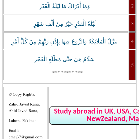
2
وَمَا أَدْرَاكَ مَا لَيْلَةُ الْقَدْرِ
3
لَيْلَةُ الْقَدْرِ خَيْرٌ مِنْ أَلْفِ شَهْرٍ
4
تَنَزَّلُ الْمَلَائِكَةُ وَالرُّوحُ فِيهَا بِإِذْنِ رَبِّهِمْ مِنْ كُلِّ أَمْرٍ
سَلَامٌ هِيَ حَتَّى مَطْلَعِ الْفَجْرِ
5
***********
© Copy Rights:
Zahid Javed Rana,
Abid Javed Rana,
Study abroad in UK, USA, Ca
NewZealand, Ma
Lahore, Pakistan
Enail:
cmaj37@gmail.com