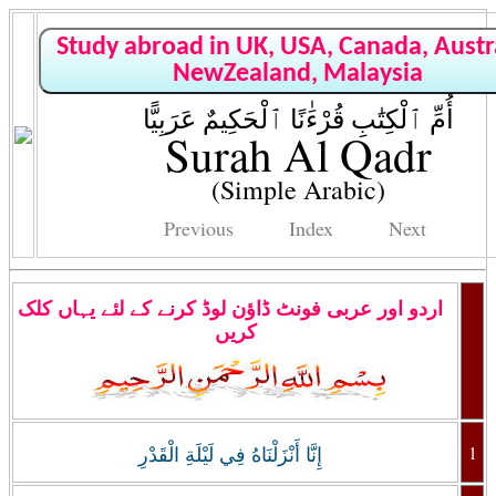
Study abroad in UK, USA, Canada, Austra
NewZealand, Malaysia
أُمِّ ٱلْكِتَٰبِ قُرْءَٰنًا ٱلْحَكِيمٌ عَرَبِيًّا
Surah Al Qadr
(Simple Arabic)
Previous
Index
Next
اردو اور عربی فونٹ ڈاؤن لوڈ کرنے کے لئے یہاں کلک
کریں
1
إِنَّا أَنْزَلْنَاهُ فِي لَيْلَةِ الْقَدْرِ