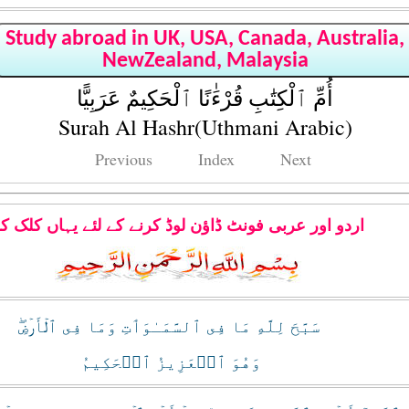
Study abroad in UK, USA, Canada, Australia,
NewZealand, Malaysia
أُمِّ ٱلْكِتَٰبِ قُرْءَٰنًا ٱلْحَكِيمٌ عَرَبِيًّا
Surah Al Hashr(Uthmani Arabic)
Previous
Index
Next
اردو اور عربی فونٹ ڈاؤن لوڈ کرنے کے لئے یہاں کلک ک
سَبَّحَ لِلَّهِ مَا فِى ٱلسَّمَـٰوَٲتِ وَمَا فِى ٱلۡأَرۡضِ‌ۖ
وَهُوَ ٱلۡعَزِيزُ ٱلۡحَكِيمُ