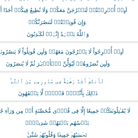
لَٮِٕنۡ أُخۡرِجۡتُمۡ لَنَخۡرُجَنَّ مَعَكُمۡ وَلَا نُطِيعُ فِيكُمۡ أَحَدًا أ
وَإِن قُوتِلۡتُمۡ لَنَنصُرَنَّكُمۡ
وَٱللَّهُ يَشۡہَدُ إِنَّہُمۡ لَكَـٰذِبُونَ
لَٮِٕنۡ أُخۡرِجُواْ لَا يَخۡرُجُونَ مَعَهُمۡ وَلَٮِٕن قُوتِلُواْ لَا يَنصُرُون
وَلَٮِٕن نَّصَرُوهُمۡ لَيُوَلُّنَّ ٱلۡأَدۡبَـٰرَ ثُمَّ لَا يُنصَرُونَ
لَأَنتُمۡ أَشَدُّ رَهۡبَةً۬ فِى صُدُورِهِم مِّنَ ٱللَّهِ‌ۚ
ذَٲلِكَ بِأَنَّہُمۡ قَوۡمٌ۬ لَّا يَفۡقَهُونَ
لَا يُقَـٰتِلُونَڪُمۡ جَمِيعًا إِلَّا فِى قُرً۬ى مُّحَصَّنَةٍ أَوۡ مِن وَرَآءِ 
بَأۡسُهُم بَيۡنَهُمۡ شَدِيدٌ۬‌ۚ
تَحۡسَبُهُمۡ جَمِيعً۬ا وَقُلُوبُهُمۡ شَتَّىٰ‌ۚ