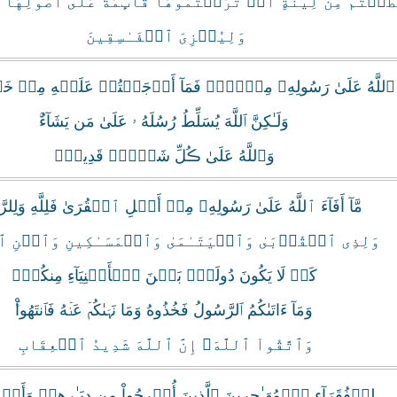
َعۡتُم مِّن لِّينَةٍ أَوۡ تَرَڪۡتُمُوهَا قَآٮِٕمَةً عَلَىٰٓ أُصُولِهَا 
وَلِيُخۡزِىَ ٱلۡفَـٰسِقِينَ
َآءَ ٱللَّهُ عَلَىٰ رَسُولِهِۦ مِنۡہُمۡ فَمَآ أَوۡجَفۡتُمۡ عَلَيۡهِ مِنۡ 
وَلَـٰكِنَّ ٱللَّهَ يُسَلِّطُ رُسُلَهُ ۥ عَلَىٰ مَن يَشَآءُ‌ۚ
وَٱللَّهُ عَلَىٰ ڪُلِّ شَىۡءٍ۬ قَدِيرٌ۬
مَّآ أَفَآءَ ٱللَّهُ عَلَىٰ رَسُولِهِۦ مِنۡ أَهۡلِ ٱلۡقُرَىٰ فَلِلَّهِ وَلِلر
وَلِذِى ٱلۡقُرۡبَىٰ وَٱلۡيَتَـٰمَىٰ وَٱلۡمَسَـٰكِينِ وَٱبۡنِ ٱل
كَىۡ لَا يَكُونَ دُولَةَۢ بَيۡنَ ٱلۡأَغۡنِيَآءِ مِنكُمۡ‌ۚ
وَمَآ ءَاتَٮٰكُمُ ٱلرَّسُولُ فَخُذُوهُ وَمَا نَہَٮٰكُمۡ عَنۡهُ فَٱنتَهُواْ‌ۚ
وَٱتَّقُواْ ٱللَّهَ‌ۖ إِنَّ ٱللَّهَ شَدِيدُ ٱلۡعِقَابِ
لِلۡفُقَرَآءِ ٱلۡمُهَـٰجِرِينَ ٱلَّذِينَ أُخۡرِجُواْ مِن دِيَـٰرِهِمۡ وَأَمۡ