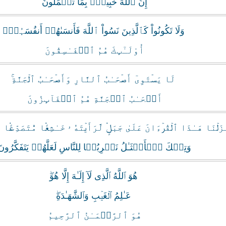
إِنَّ ٱللَّهَ خَبِيرُۢ بِمَا تَعۡمَلُونَ
وَلَا تَكُونُواْ كَٱلَّذِينَ نَسُواْ ٱللَّهَ فَأَنسَٮٰهُمۡ أَنفُسَہُمۡ‌ۚ
أُوْلَـٰٓٮِٕكَ هُمُ ٱلۡفَـٰسِقُونَ
لَا يَسۡتَوِىٓ أَصۡحَـٰبُ ٱلنَّارِ وَأَصۡحَـٰبُ ٱلۡجَنَّةِ‌ۚ
أَصۡحَـٰبُ ٱلۡجَنَّةِ هُمُ ٱلۡفَآٮِٕزُونَ
زَلۡنَا هَـٰذَا ٱلۡقُرۡءَانَ عَلَىٰ جَبَلٍ۬ لَّرَأَيۡتَهُ ۥ خَـٰشِعً۬ا مُّتَصَدِّعً۬ا مّ
وَتِلۡكَ ٱلۡأَمۡثَـٰلُ نَضۡرِبُہَا لِلنَّاسِ لَعَلَّهُمۡ يَتَفَكَّرُون
هُوَ ٱللَّهُ ٱلَّذِى لَآ إِلَـٰهَ إِلَّا هُوَ‌ۖ
عَـٰلِمُ ٱلۡغَيۡبِ وَٱلشَّهَـٰدَةِ‌ۖ
هُوَ ٱلرَّحۡمَـٰنُ ٱلرَّحِيمُ