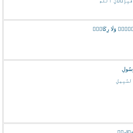
فَبِإِذۡنِ ٱللَّهِ
خَيۡلٍ۬ وَلَا رِكَابٍ۬
َّسُولِ
سَّبِيلِ
وَٲلِهِمۡ