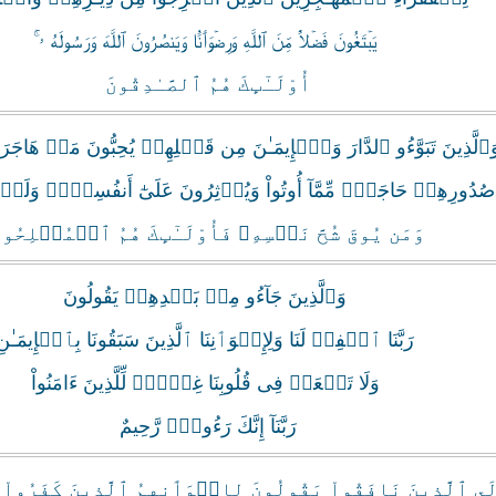
يَبۡتَغُونَ فَضۡلاً۬ مِّنَ ٱللَّهِ وَرِضۡوَٲنً۬ا وَيَنصُرُونَ ٱللَّهَ وَرَسُولَهُ ۥۤ‌ۚ
أُوْلَـٰٓٮِٕكَ هُمُ ٱلصَّـٰدِقُونَ
َٱلَّذِينَ تَبَوَّءُو ٱلدَّارَ وَٱلۡإِيمَـٰنَ مِن قَبۡلِهِمۡ يُحِبُّونَ مَنۡ هَاج
ى صُدُورِهِمۡ حَاجَةً۬ مِّمَّآ أُوتُواْ وَيُؤۡثِرُونَ عَلَىٰٓ أَنفُسِہِمۡ و
وَمَن يُوقَ شُحَّ نَفۡسِهِۦ فَأُوْلَـٰٓٮِٕكَ هُمُ ٱلۡمُفۡلِحُو
وَٱلَّذِينَ جَآءُو مِنۢ بَعۡدِهِمۡ يَقُولُونَ
رَبَّنَا ٱغۡفِرۡ لَنَا وَلِإِخۡوَٲنِنَا ٱلَّذِينَ سَبَقُونَا بِٱلۡإِيمَـٰنِ
وَلَا تَجۡعَلۡ فِى قُلُوبِنَا غِلاًّ۬ لِّلَّذِينَ ءَامَنُواْ
رَبَّنَآ إِنَّكَ رَءُوفٌ۬ رَّحِيمٌ
لَى ٱلَّذِينَ نَافَقُواْ يَقُولُونَ لِإِخۡوَٲنِهِمُ ٱلَّذِينَ كَفَرُوا