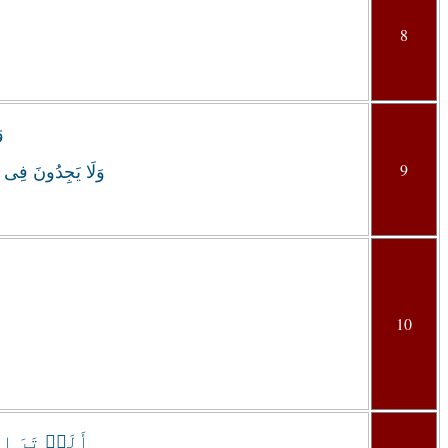
8
و
9
وَلَا يَجِدُونَ فِ
10
أَلَمۡ تَرَ إِ