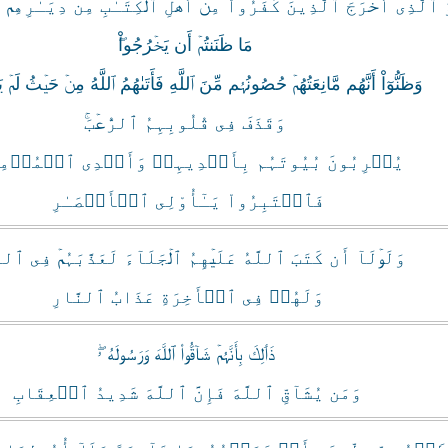
 ٱلَّذِىٓ أَخۡرَجَ ٱلَّذِينَ كَفَرُواْ مِنۡ أَهۡلِ ٱلۡكِتَـٰبِ مِن دِيَـٰرِهِمۡ لِأَ
مَا ظَنَنتُمۡ أَن يَخۡرُجُواْ‌ۖ
وَظَنُّوٓاْ أَنَّهُم مَّانِعَتُهُمۡ حُصُونُہُم مِّنَ ٱللَّهِ فَأَتَٮٰهُمُ ٱللَّهُ مِنۡ حَيۡثُ لَمۡ يَح
وَقَذَفَ فِى قُلُوبِہِمُ ٱلرُّعۡبَ‌ۚ
يُخۡرِبُونَ بُيُوتَہُم بِأَيۡدِيہِمۡ وَأَيۡدِى ٱلۡمُؤۡمِن
فَٱعۡتَبِرُواْ يَـٰٓأُوْلِى ٱلۡأَبۡصَـٰرِ
وَلَوۡلَآ أَن كَتَبَ ٱللَّهُ عَلَيۡهِمُ ٱلۡجَلَآءَ لَعَذَّبَہُمۡ فِى ٱلدُّن
وَلَهُمۡ فِى ٱلۡأَخِرَةِ عَذَابُ ٱلنَّارِ
ذَٲلِكَ بِأَنَّہُمۡ شَآقُّواْ ٱللَّهَ وَرَسُولَهُ ۥ‌ۖ
وَمَن يُشَآقِّ ٱللَّهَ فَإِنَّ ٱللَّهَ شَدِيدُ ٱلۡعِقَابِ