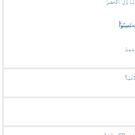
وَّلِ ٱلۡحَشۡرِ‌ۚ
ۡتَسِبُواْ‌ۖ
ِينَ
ۡيَا‌ۖ