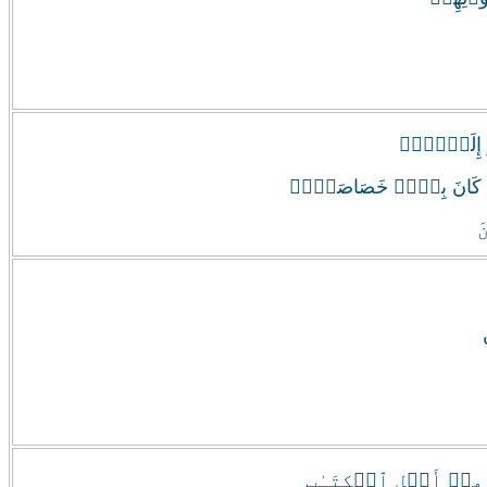
َرَ إِلَيۡہِمۡ
َلَوۡ كَانَ بِہِمۡ خَصَاصَةٌ۬‌ۚ
نَ
ْ مِنۡ أَهۡلِ ٱلۡكِتَـٰبِ