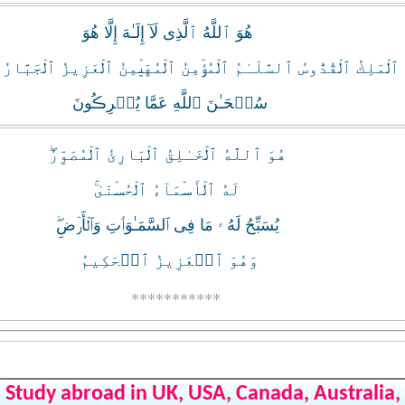
هُوَ ٱللَّهُ ٱلَّذِى لَآ إِلَـٰهَ إِلَّا هُوَ
ٱلۡمَلِكُ ٱلۡقُدُّوسُ ٱلسَّلَـٰمُ ٱلۡمُؤۡمِنُ ٱلۡمُهَيۡمِنُ ٱلۡعَزِيزُ ٱلۡجَبَّارُ ٱلۡ
سُبۡحَـٰنَ ٱللَّهِ عَمَّا يُشۡرِڪُونَ
هُوَ ٱللَّهُ ٱلۡخَـٰلِقُ ٱلۡبَارِئُ ٱلۡمُصَوِّرُ‌ۖ
لَهُ ٱلۡأَسۡمَآءُ ٱلۡحُسۡنَىٰ‌ۚ
يُسَبِّحُ لَهُ ۥ مَا فِى ٱلسَّمَـٰوَٲتِ وَٱلۡأَرۡضِ‌ۖ
وَهُوَ ٱلۡعَزِيزُ ٱلۡحَكِيمُ
***********
Study abroad in UK, USA, Canada, Australia,