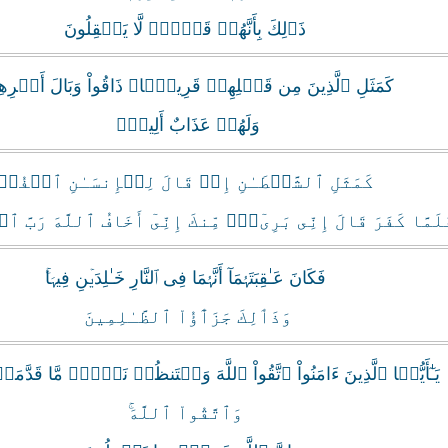
ذَٲلِكَ بِأَنَّهُمۡ قَوۡمٌ۬ لَّا يَعۡقِلُونَ
كَمَثَلِ ٱلَّذِينَ مِن قَبۡلِهِمۡ قَرِيبً۬ا‌ۖ ذَاقُواْ وَبَالَ أَمۡرِ
وَلَهُمۡ عَذَابٌ أَلِيمٌ۬
كَمَثَلِ ٱلشَّيۡطَـٰنِ إِذۡ قَالَ لِلۡإِنسَـٰنِ ٱڪۡفُرۡ
لَمَّا كَفَرَ قَالَ إِنِّى بَرِىٓءٌ۬ مِّنكَ إِنِّىٓ أَخَافُ ٱللَّهَ رَبَّ 
فَكَانَ عَـٰقِبَتَہُمَآ أَنَّہُمَا فِى ٱلنَّارِ خَـٰلِدَيۡنِ فِيہَا‌ۚ
وَذَٲلِكَ جَزَٲٓؤُاْ ٱلظَّـٰلِمِينَ
يَـٰٓأَيُّہَا ٱلَّذِينَ ءَامَنُواْ ٱتَّقُواْ ٱللَّهَ وَلۡتَنظُرۡ نَفۡسٌ۬ مَّا قَدَّم
وَٱتَّقُواْ ٱللَّهَ‌ۚ